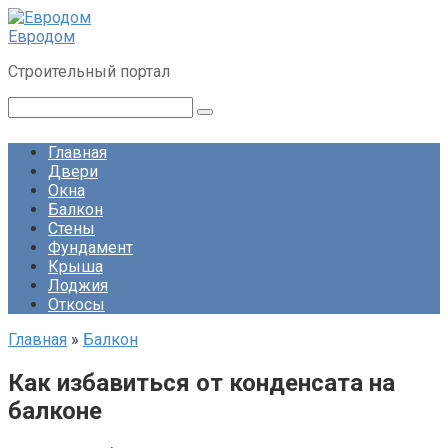
Перейти
к
Евродом
контенту
Строительный портал
Поиск:
Главная
Двери
Окна
Балкон
Стены
Фундамент
Крыша
Лоджия
Откосы
Главная
»
Балкон
Как избавиться от конденсата на
балконе