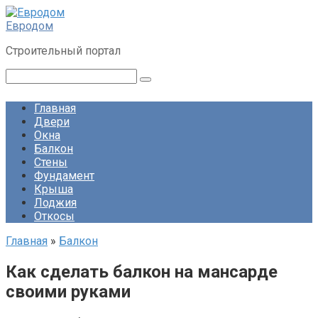
Перейти
к
Евродом
контенту
Строительный портал
Поиск:
Главная
Двери
Окна
Балкон
Стены
Фундамент
Крыша
Лоджия
Откосы
Главная
»
Балкон
Как сделать балкон на мансарде
своими руками