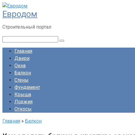
Перейти
Евродом
к
контенту
Строительный портал
Поиск:
Главная
Двери
Окна
Балкон
Стены
Фундамент
Крыша
Лоджия
Откосы
Главная
»
Балкон