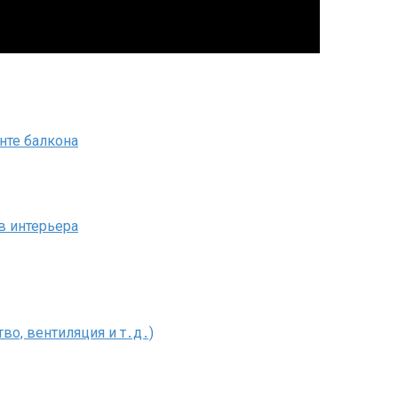
нте балкона
в интерьера
о, вентиляция и т․д․)