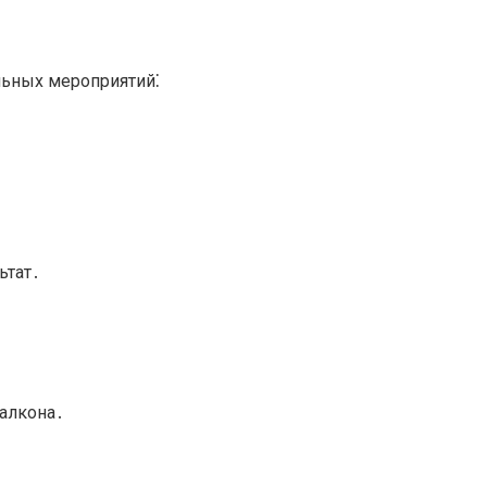
льных мероприятий⁚
ьтат․
балкона․