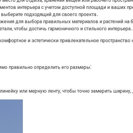
 место для отдыха, хранения вещей или рабочего простран
ементов интерьера с учетом доступной площади и ваших п
и выберите подходящий для своего проекта․
ожения для выбора правильных материалов и растений на 
тали, чтобы достичь гармоничного и стильного интерьера․
 комфортное и эстетически привлекательное пространство
имо правильно определить его размеры⁚
линейку или мерную ленту, чтобы точно замерить ширину, 