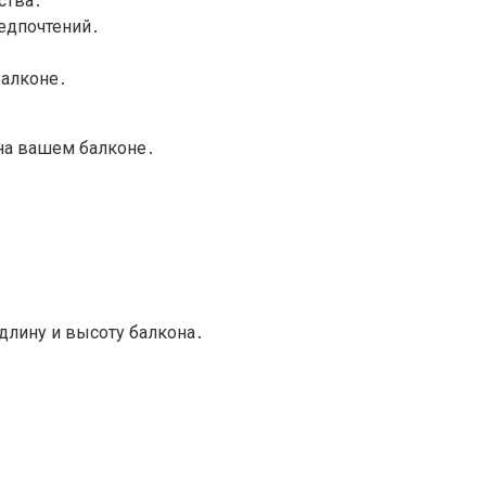
ства․
редпочтений․
балконе․
 на вашем балконе․
длину и высоту балкона․