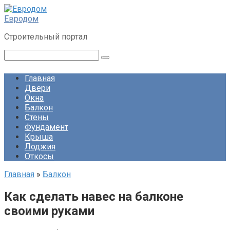
Перейти
к
Евродом
контенту
Строительный портал
Поиск:
Главная
Двери
Окна
Балкон
Стены
Фундамент
Крыша
Лоджия
Откосы
Главная
»
Балкон
Как сделать навес на балконе
своими руками