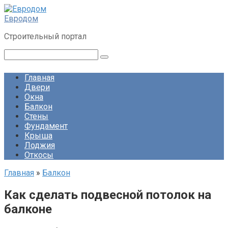
Перейти
к
Евродом
контенту
Строительный портал
Поиск:
Главная
Двери
Окна
Балкон
Стены
Фундамент
Крыша
Лоджия
Откосы
Главная
»
Балкон
Как сделать подвесной потолок на
балконе