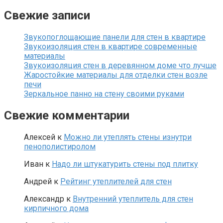
Свежие записи
Звукопоглощающие панели для стен в квартире
Звукоизоляция стен в квартире современные
материалы
Звукоизоляция стен в деревянном доме что лучше
Жаростойкие материалы для отделки стен возле
печи
Зеркальное панно на стену своими руками
Свежие комментарии
Алексей
к
Можно ли утеплять стены изнутри
пенополистиролом
Иван
к
Надо ли штукатурить стены под плитку
Андрей
к
Рейтинг утеплителей для стен
Александр
к
Внутренний утеплитель для стен
кирпичного дома