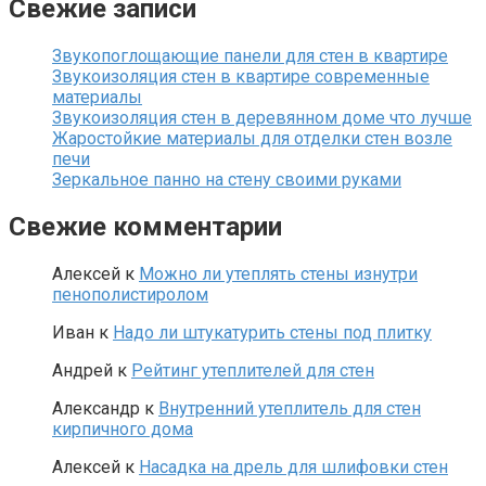
Свежие записи
Звукопоглощающие панели для стен в квартире
Звукоизоляция стен в квартире современные
материалы
Звукоизоляция стен в деревянном доме что лучше
Жаростойкие материалы для отделки стен возле
печи
Зеркальное панно на стену своими руками
Свежие комментарии
Алексей
к
Можно ли утеплять стены изнутри
пенополистиролом
Иван
к
Надо ли штукатурить стены под плитку
Андрей
к
Рейтинг утеплителей для стен
Александр
к
Внутренний утеплитель для стен
кирпичного дома
Алексей
к
Насадка на дрель для шлифовки стен