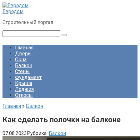
Перейти
к
Евродом
контенту
Строительный портал
Поиск:
Главная
Двери
Окна
Балкон
Стены
Фундамент
Крыша
Лоджия
Откосы
Главная
»
Балкон
Как сделать полочки на балконе
07.08.2023
Рубрика:
Балкон