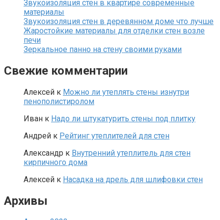
Звукоизоляция стен в квартире современные
материалы
Звукоизоляция стен в деревянном доме что лучше
Жаростойкие материалы для отделки стен возле
печи
Зеркальное панно на стену своими руками
Свежие комментарии
Алексей
к
Можно ли утеплять стены изнутри
пенополистиролом
Иван
к
Надо ли штукатурить стены под плитку
Андрей
к
Рейтинг утеплителей для стен
Александр
к
Внутренний утеплитель для стен
кирпичного дома
Алексей
к
Насадка на дрель для шлифовки стен
Архивы