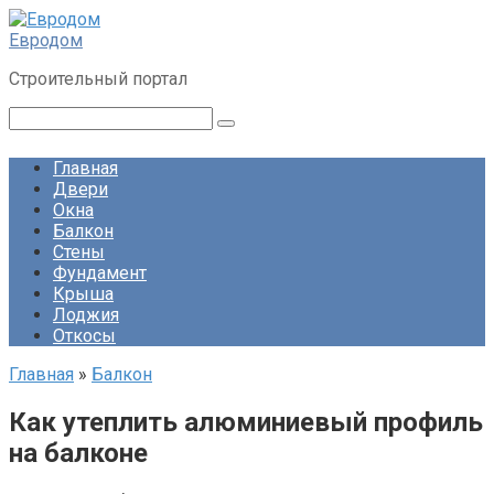
Перейти
к
Евродом
контенту
Строительный портал
Поиск:
Главная
Двери
Окна
Балкон
Стены
Фундамент
Крыша
Лоджия
Откосы
Главная
»
Балкон
Как утеплить алюминиевый профиль
на балконе