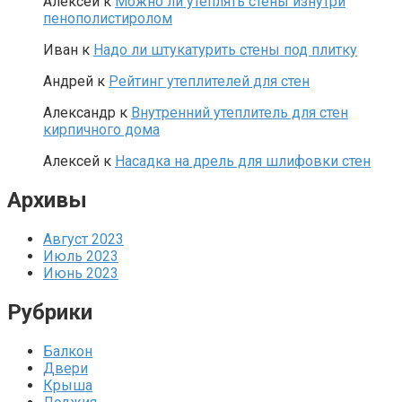
Алексей
к
Можно ли утеплять стены изнутри
пенополистиролом
Иван
к
Надо ли штукатурить стены под плитку
Андрей
к
Рейтинг утеплителей для стен
Александр
к
Внутренний утеплитель для стен
кирпичного дома
Алексей
к
Насадка на дрель для шлифовки стен
Архивы
Август 2023
Июль 2023
Июнь 2023
Рубрики
Балкон
Двери
Крыша