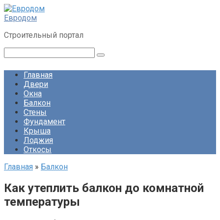
Перейти
к
Евродом
контенту
Строительный портал
Поиск:
Главная
Двери
Окна
Балкон
Стены
Фундамент
Крыша
Лоджия
Откосы
Главная
»
Балкон
Как утеплить балкон до комнатной
температуры