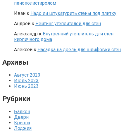
пенополистиролом
Иван
к
Надо ли штукатурить стены под плитку
Андрей
к
Рейтинг утеплителей для стен
Александр
к
Внутренний утеплитель для стен
кирпичного дома
Алексей
к
Насадка на дрель для шлифовки стен
Архивы
Август 2023
Июль 2023
Июнь 2023
Рубрики
Балкон
Двери
Крыша
Лоджия