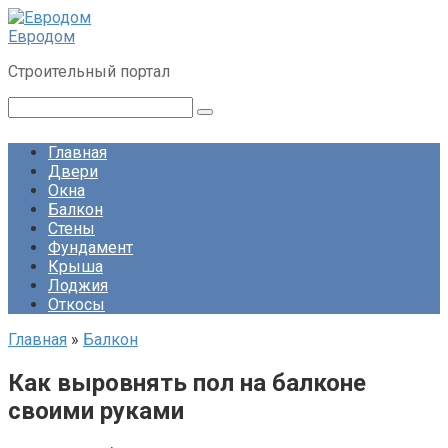
Перейти
к
Евродом
контенту
Строительный портал
Поиск:
Главная
Двери
Окна
Балкон
Стены
Фундамент
Крыша
Лоджия
Откосы
Главная
»
Балкон
Как выровнять пол на балконе
своими руками