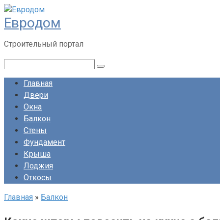
Перейти
Евродом
к
контенту
Строительный портал
Поиск:
Главная
Двери
Окна
Балкон
Стены
Фундамент
Крыша
Лоджия
Откосы
Главная
»
Балкон