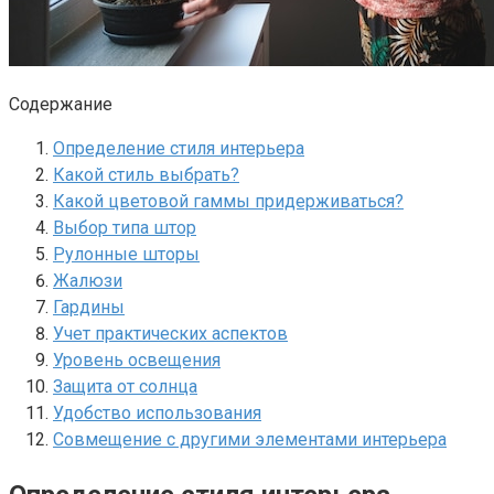
Содержание
Определение стиля интерьера
Какой стиль выбрать?
Какой цветовой гаммы придерживаться?​
Выбор типа штор
Рулонные шторы
Жалюзи
Гардины
Учет практических аспектов
Уровень освещения
Защита от солнца
Удобство использования
Совмещение с другими элементами интерьера