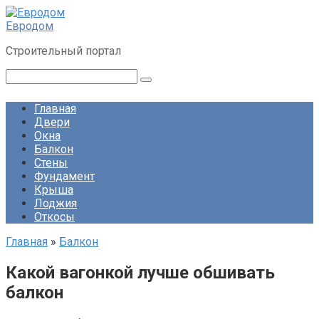
Перейти
к
Евродом
контенту
Строительный портал
Поиск:
Главная
Двери
Окна
Балкон
Стены
Фундамент
Крыша
Лоджия
Откосы
Главная
»
Балкон
Какой вагонкой лучше обшивать
балкон