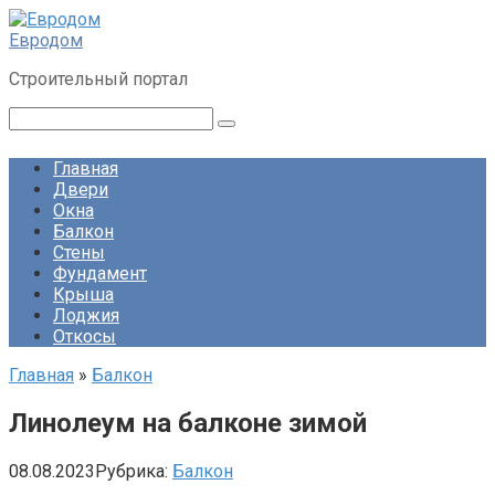
Перейти
к
Евродом
контенту
Строительный портал
Поиск:
Главная
Двери
Окна
Балкон
Стены
Фундамент
Крыша
Лоджия
Откосы
Главная
»
Балкон
Линолеум на балконе зимой
08.08.2023
Рубрика:
Балкон