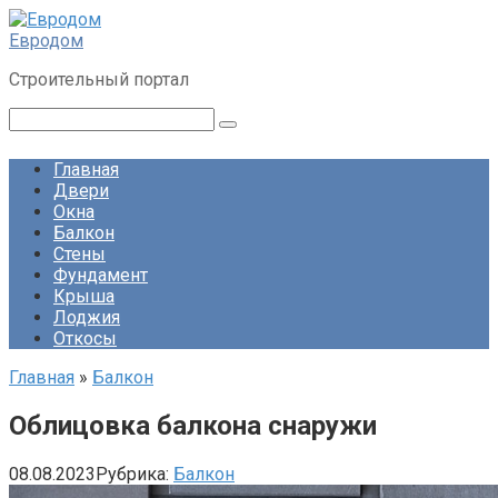
Перейти
к
Евродом
контенту
Строительный портал
Поиск:
Главная
Двери
Окна
Балкон
Стены
Фундамент
Крыша
Лоджия
Откосы
Главная
»
Балкон
Облицовка балкона снаружи
08.08.2023
Рубрика:
Балкон