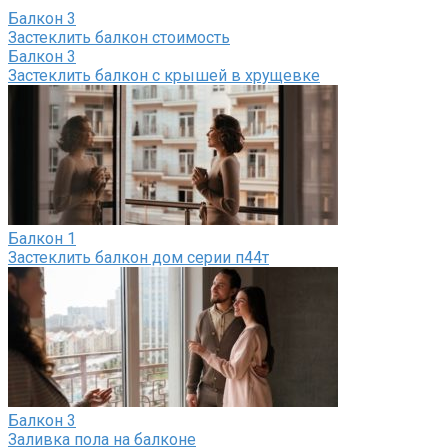
Балкон
3
Застеклить балкон стоимость
Балкон
3
Застеклить балкон с крышей в хрущевке
Балкон
1
Застеклить балкон дом серии п44т
Балкон
3
Заливка пола на балконе