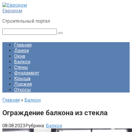
Перейти
к
Евродом
контенту
Строительный портал
Поиск:
Главная
Двери
Окна
Балкон
Стены
Фундамент
Крыша
Лоджия
Откосы
Главная
»
Балкон
Ограждение балкона из стекла
08.08.2023
Рубрика:
Балкон