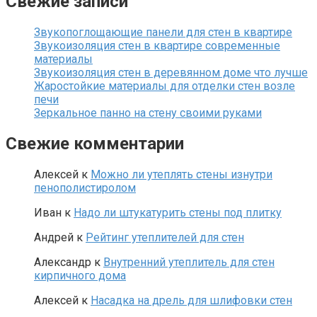
Свежие записи
Звукопоглощающие панели для стен в квартире
Звукоизоляция стен в квартире современные
материалы
Звукоизоляция стен в деревянном доме что лучше
Жаростойкие материалы для отделки стен возле
печи
Зеркальное панно на стену своими руками
Свежие комментарии
Алексей
к
Можно ли утеплять стены изнутри
пенополистиролом
Иван
к
Надо ли штукатурить стены под плитку
Андрей
к
Рейтинг утеплителей для стен
Александр
к
Внутренний утеплитель для стен
кирпичного дома
Алексей
к
Насадка на дрель для шлифовки стен