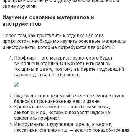
прочную и эстетичную отделку балкона профлистом
своими руками.​
Изучение основных материалов и
инструментов
Перед тем‚ как приступить к отделке балкона
профлистом‚ необходимо изучить основные материалы
и инструменты‚ которые потребуются для работы⁚
Профлист ⎼ это материал‚ из которого будет
выполнена отделка.​ Он может быть разной
толщины и цвета‚ поэтому выберите подходящий
вариант для вашего балкона.​
Гидроизоляционная мембрана ⎼ она защитит ваш
балкон от проникновения влаги извне.​
Крепежные элементы ─ винты‚ саморезы‚
заклепки и др.​‚ которые позволят надежно
закрепить профлист.​
Инструменты⁚ шуруповерт‚ дрель‚ отвертки‚
пассатижи‚ степлер и т.​д.​ ─ все‚ что понадобится для