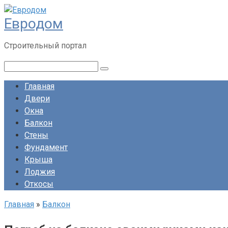
Перейти
Евродом
к
контенту
Строительный портал
Поиск:
Главная
Двери
Окна
Балкон
Стены
Фундамент
Крыша
Лоджия
Откосы
Главная
»
Балкон