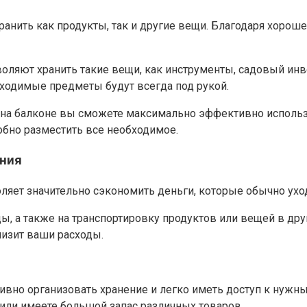
анить как продукты, так и другие вещи.​ Благодаря хорош
воляют хранить такие вещи, как инструменты, садовый ин
бходимые предметы будут всегда под рукой.​
а на балконе вы сможете максимально эффективно использ
обно разместить все необходимое.
ения
ляет значительно сэкономить деньги, которые обычно уход
енды, а также на транспортировку продуктов или вещей в 
низит ваши расходы.​
вно организовать хранение и легко иметь доступ к нужны
или имеете большой запас различных товаров.​