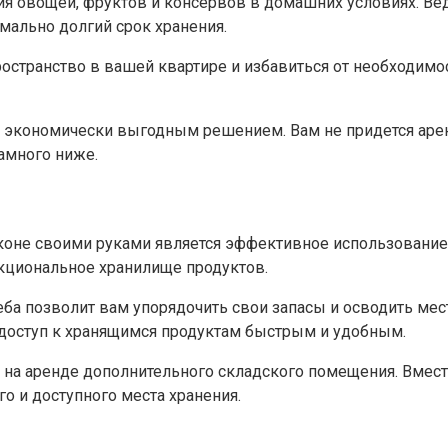
я овощей, фруктов и консервов в домашних условиях.​ Ве
мально долгий срок хранения.​
ространство в вашей квартире и избавиться от необходимо
т экономически выгодным решением. Вам не придется аре
амного ниже.​
коне своими руками является эффективное использование 
кциональное хранилище продуктов.
а позволит вам упорядочить свои запасы и осводить место
т доступ к хранящимся продуктам быстрым и удобным.​
на аренде дополнительного складского помещения.​ Вместо
 и доступного места хранения.​