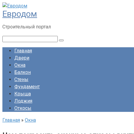
Перейти
Евродом
к
контенту
Строительный портал
Поиск:
Главная
Двери
Окна
Балкон
Стены
Фундамент
Крыша
Лоджия
Откосы
Главная
»
Окна