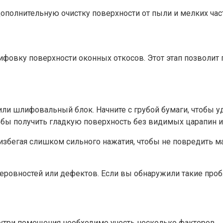
ополнительную очистку поверхности от пыли и мелких части
фовку поверхности оконных откосов.​ Этот этап позволит 
и шлифовальный блок. Начните с грубой бумаги, чтобы уд
тобы получить гладкую поверхность без видимых царапин ил
збегая слишком сильного нажатия, чтобы не повредить ма
еровностей или дефектов.​ Если вы обнаружили такие проб
утри помещения необходимо учесть несколько факторов.​