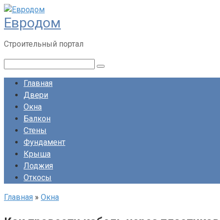
Перейти
Евродом
к
контенту
Строительный портал
Поиск:
Главная
Двери
Окна
Балкон
Стены
Фундамент
Крыша
Лоджия
Откосы
Главная
»
Окна