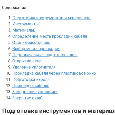
Содержание
Подготовка инструментов и материалов
Инструменты⁚
Материалы⁚
Определение места прокладки кабеля
Оценка расстояния⁚
Выбор места прокладки⁚
Первоначальная подготовка окна
Открытие окна⁚
Удаление уплотнителя⁚
Прокладка кабеля через пластиковое окно
Подготовка кабеля⁚
Прокладка кабеля⁚
Завершение установки
Закрытие окна⁚
Подготовка инструментов и материа