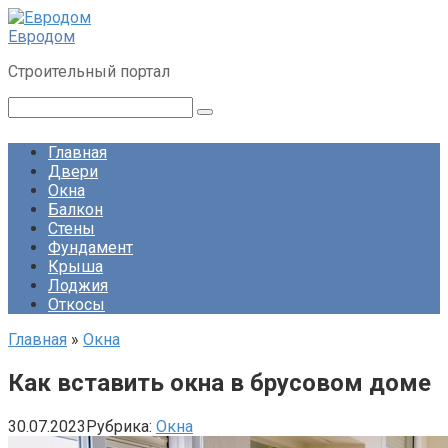
Перейти
к
Евродом
контенту
Строительный портал
Поиск:
Главная
Двери
Окна
Балкон
Стены
Фундамент
Крыша
Лоджия
Откосы
Главная
»
Окна
Как вставить окна в брусовом доме
30.07.2023
Рубрика:
Окна