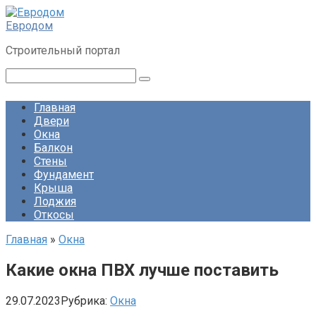
Перейти
к
Евродом
контенту
Строительный портал
Поиск:
Главная
Двери
Окна
Балкон
Стены
Фундамент
Крыша
Лоджия
Откосы
Главная
»
Окна
Какие окна ПВХ лучше поставить
29.07.2023
Рубрика:
Окна