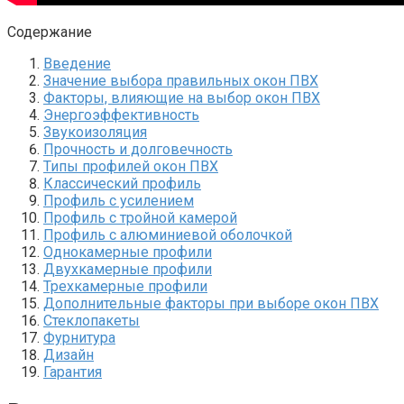
Содержание
Введение
Значение выбора правильных окон ПВХ
Факторы, влияющие на выбор окон ПВХ
Энергоэффективность
Звукоизоляция
Прочность и долговечность
Типы профилей окон ПВХ
Классический профиль
Профиль с усилением
Профиль с тройной камерой
Профиль с алюминиевой оболочкой
Однокамерные профили
Двухкамерные профили
Трехкамерные профили
Дополнительные факторы при выборе окон ПВХ
Стеклопакеты
Фурнитура
Дизайн
Гарантия