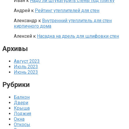
Иван
к
Надо ли штукатурить стены под плитку
Андрей
к
Рейтинг утеплителей для стен
Александр
к
Внутренний утеплитель для стен
кирпичного дома
Алексей
к
Насадка на дрель для шлифовки стен
Архивы
Август 2023
Июль 2023
Июнь 2023
Рубрики
Балкон
Двери
Крыша
Лоджия
Окна
Откосы