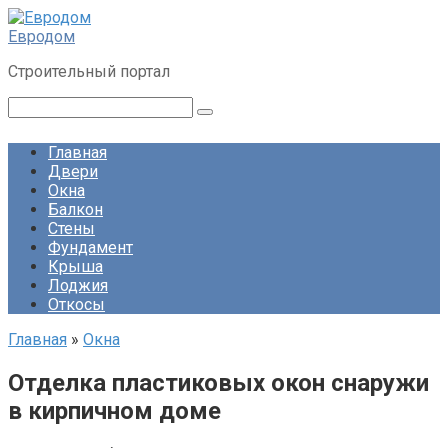
Перейти
к
Евродом
контенту
Строительный портал
Поиск:
Главная
Двери
Окна
Балкон
Стены
Фундамент
Крыша
Лоджия
Откосы
Главная
»
Окна
Отделка пластиковых окон снаружи
в кирпичном доме