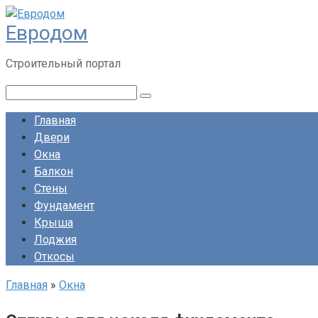
Перейти
Евродом
к
контенту
Строительный портал
Поиск:
Главная
Двери
Окна
Балкон
Стены
Фундамент
Крыша
Лоджия
Откосы
Главная
»
Окна