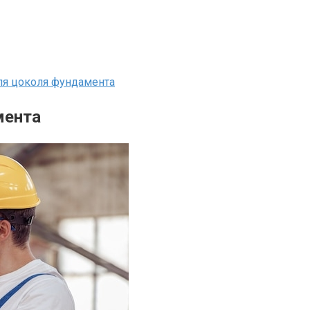
ля цоколя фундамента
мента