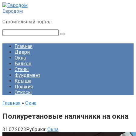
Перейти
к
Евродом
контенту
Строительный портал
Поиск:
Главная
Двери
Окна
Балкон
Стены
Фундамент
Крыша
Лоджия
Откосы
Главная
»
Окна
Полиуретановые наличники на окна
31.07.2023
Рубрика:
Окна