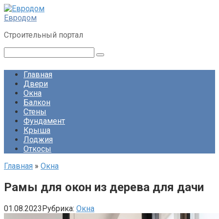
Перейти
к
Евродом
контенту
Строительный портал
Поиск:
Главная
Двери
Окна
Балкон
Стены
Фундамент
Крыша
Лоджия
Откосы
Главная
»
Окна
Рамы для окон из дерева для дачи
01.08.2023
Рубрика:
Окна