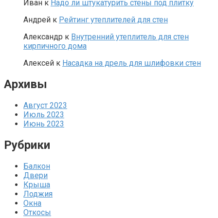
Иван
к
Надо ли штукатурить стены под плитку
Андрей
к
Рейтинг утеплителей для стен
Александр
к
Внутренний утеплитель для стен
кирпичного дома
Алексей
к
Насадка на дрель для шлифовки стен
Архивы
Август 2023
Июль 2023
Июнь 2023
Рубрики
Балкон
Двери
Крыша
Лоджия
Окна
Откосы