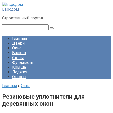
Перейти
к
Евродом
контенту
Строительный портал
Поиск:
Главная
Двери
Окна
Балкон
Стены
Фундамент
Крыша
Лоджия
Откосы
Главная
»
Окна
Резиновые уплотнители для
деревянных окон