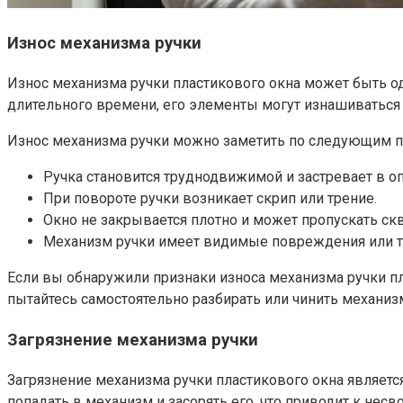
Износ механизма ручки
Износ механизма ручки пластикового окна может быть од
длительного времени, его элементы могут изнашиваться и
Износ механизма ручки можно заметить по следующим п
Ручка становится труднодвижимой и застревает в о
При повороте ручки возникает скрип или трение.​
Окно не закрывается плотно и может пропускать скв
Механизм ручки имеет видимые повреждения или т
Если вы обнаружили признаки износа механизма ручки пл
пытайтесь самостоятельно разбирать или чинить механиз
Загрязнение механизма ручки
Загрязнение механизма ручки пластикового окна являетс
попадать в механизм и засорять его, что приводит к не