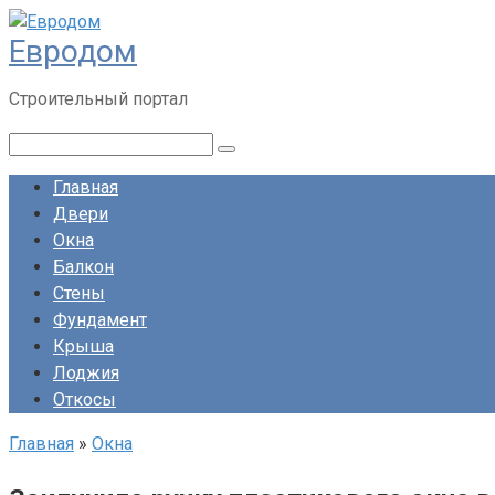
Перейти
Евродом
к
контенту
Строительный портал
Поиск:
Главная
Двери
Окна
Балкон
Стены
Фундамент
Крыша
Лоджия
Откосы
Главная
»
Окна