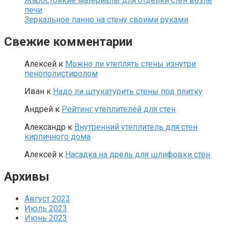
Жаростойкие материалы для отделки стен возле
печи
Зеркальное панно на стену своими руками
Свежие комментарии
Алексей
к
Можно ли утеплять стены изнутри
пенополистиролом
Иван
к
Надо ли штукатурить стены под плитку
Андрей
к
Рейтинг утеплителей для стен
Александр
к
Внутренний утеплитель для стен
кирпичного дома
Алексей
к
Насадка на дрель для шлифовки стен
Архивы
Август 2023
Июль 2023
Июнь 2023