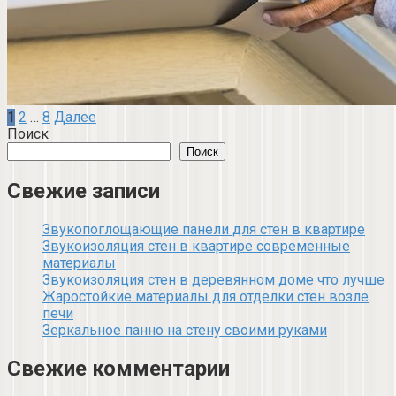
Пагинация
1
2
…
8
Далее
записей
Поиск
Поиск
Свежие записи
Звукопоглощающие панели для стен в квартире
Звукоизоляция стен в квартире современные
материалы
Звукоизоляция стен в деревянном доме что лучше
Жаростойкие материалы для отделки стен возле
печи
Зеркальное панно на стену своими руками
Свежие комментарии