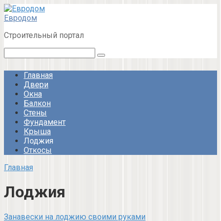
Перейти
к
Евродом
контенту
Строительный портал
Поиск:
Главная
Двери
Окна
Балкон
Стены
Фундамент
Крыша
Лоджия
Откосы
Главная
Лоджия
Занавески на лоджию своими руками