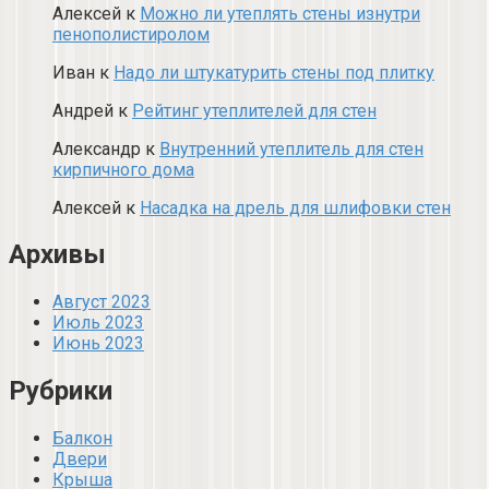
Алексей
к
Можно ли утеплять стены изнутри
пенополистиролом
Иван
к
Надо ли штукатурить стены под плитку
Андрей
к
Рейтинг утеплителей для стен
Александр
к
Внутренний утеплитель для стен
кирпичного дома
Алексей
к
Насадка на дрель для шлифовки стен
Архивы
Август 2023
Июль 2023
Июнь 2023
Рубрики
Балкон
Двери
Крыша