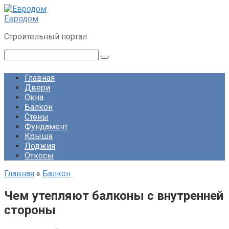
Перейти
к
Евродом
контенту
Строительный портал
Поиск:
Главная
Двери
Окна
Балкон
Стены
Фундамент
Крыша
Лоджия
Откосы
Главная
»
Балкон
Чем утепляют балконы с внутренней
стороны