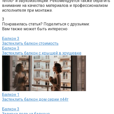
тепло- и звукоизоляции.​ Рекомендуется также обратить
внимание на качество материалов и профессионализм
исполнителя при монтаже.
3
Понравилась статья? Поделиться с друзьями:
Вам также может быть интересно
Балкон
3
Застеклить балкон стоимость
Балкон
3
Застеклить балкон с крышей в хрущевке
Балкон
1
Застеклить балкон дом серии п44т
Балкон
3
Заливка пола на балконе