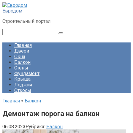
Перейти
к
Евродом
контенту
Строительный портал
Поиск:
Главная
Двери
Окна
Балкон
Стены
Фундамент
Крыша
Лоджия
Откосы
Главная
»
Балкон
Демонтаж порога на балкон
06.08.2023
Рубрика:
Балкон