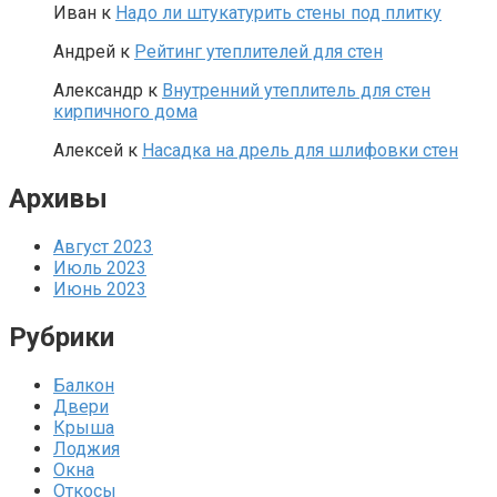
Иван
к
Надо ли штукатурить стены под плитку
Андрей
к
Рейтинг утеплителей для стен
Александр
к
Внутренний утеплитель для стен
кирпичного дома
Алексей
к
Насадка на дрель для шлифовки стен
Архивы
Август 2023
Июль 2023
Июнь 2023
Рубрики
Балкон
Двери
Крыша
Лоджия
Окна
Откосы