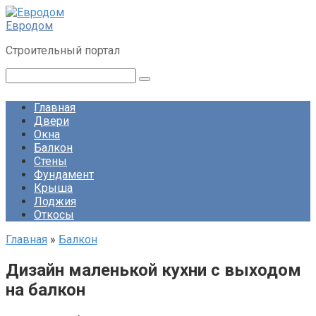
Перейти
к
Евродом
контенту
Строительный портал
Поиск:
Главная
Двери
Окна
Балкон
Стены
Фундамент
Крыша
Лоджия
Откосы
Главная
»
Балкон
Дизайн маленькой кухни с выходом
на балкон