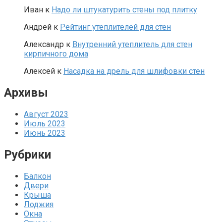
Иван
к
Надо ли штукатурить стены под плитку
Андрей
к
Рейтинг утеплителей для стен
Александр
к
Внутренний утеплитель для стен
кирпичного дома
Алексей
к
Насадка на дрель для шлифовки стен
Архивы
Август 2023
Июль 2023
Июнь 2023
Рубрики
Балкон
Двери
Крыша
Лоджия
Окна