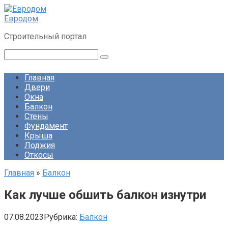
Перейти
к
Евродом
контенту
Строительный портал
Поиск:
Главная
Двери
Окна
Балкон
Стены
Фундамент
Крыша
Лоджия
Откосы
Главная
»
Балкон
Как лучше обшить балкон изнутри
07.08.2023
Рубрика:
Балкон