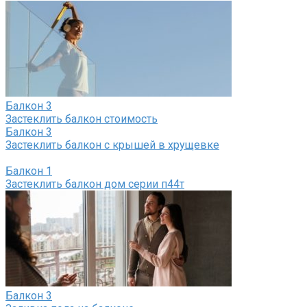
Балкон
3
Застеклить балкон стоимость
Балкон
3
Застеклить балкон с крышей в хрущевке
Балкон
1
Застеклить балкон дом серии п44т
Балкон
3