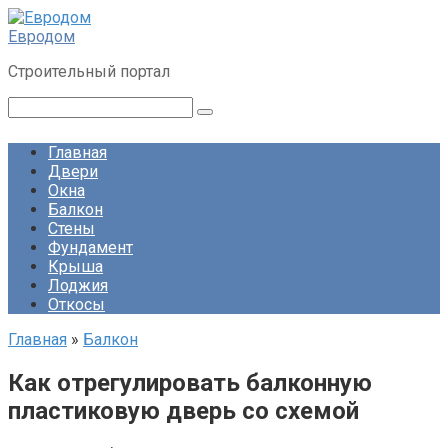
Перейти
к
Евродом
контенту
Строительный портал
Поиск:
Главная
Двери
Окна
Балкон
Стены
Фундамент
Крыша
Лоджия
Откосы
Главная
»
Балкон
Как отрегулировать балконную
пластиковую дверь со схемой