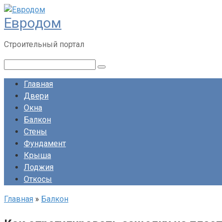
Перейти
Евродом
к
контенту
Строительный портал
Поиск:
Главная
Двери
Окна
Балкон
Стены
Фундамент
Крыша
Лоджия
Откосы
Главная
»
Балкон