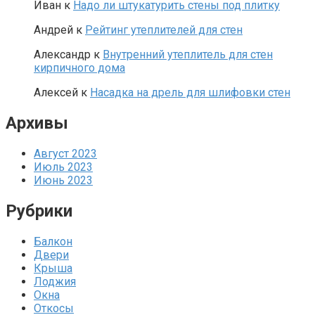
Иван
к
Надо ли штукатурить стены под плитку
Андрей
к
Рейтинг утеплителей для стен
Александр
к
Внутренний утеплитель для стен
кирпичного дома
Алексей
к
Насадка на дрель для шлифовки стен
Архивы
Август 2023
Июль 2023
Июнь 2023
Рубрики
Балкон
Двери
Крыша
Лоджия
Окна
Откосы