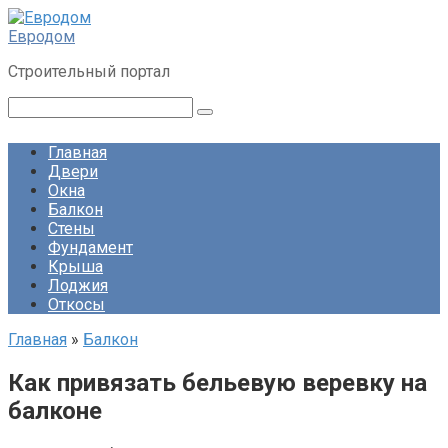
Перейти
к
Евродом
контенту
Строительный портал
Поиск:
Главная
Двери
Окна
Балкон
Стены
Фундамент
Крыша
Лоджия
Откосы
Главная
»
Балкон
Как привязать бельевую веревку на
балконе