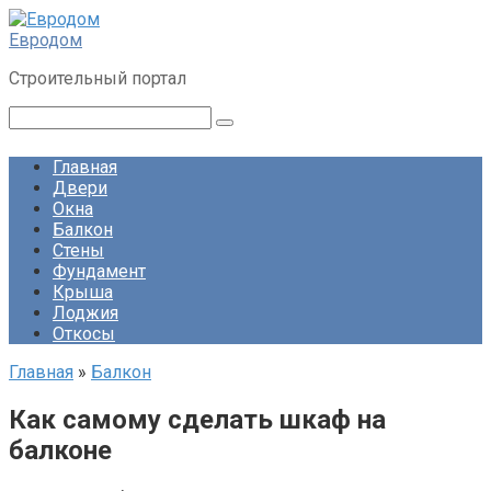
Перейти
к
Евродом
контенту
Строительный портал
Поиск:
Главная
Двери
Окна
Балкон
Стены
Фундамент
Крыша
Лоджия
Откосы
Главная
»
Балкон
Как самому сделать шкаф на
балконе