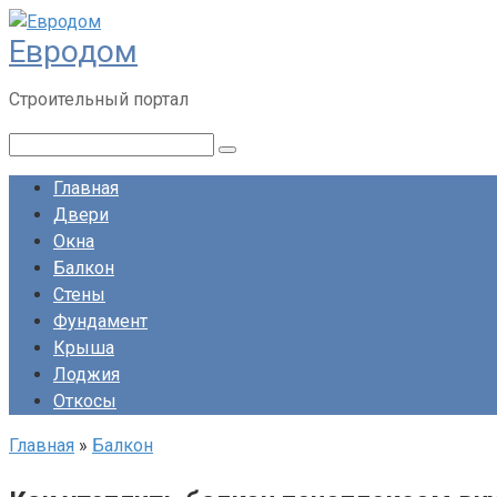
Перейти
Евродом
к
контенту
Строительный портал
Поиск:
Главная
Двери
Окна
Балкон
Стены
Фундамент
Крыша
Лоджия
Откосы
Главная
»
Балкон