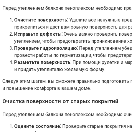
Перед утеплением балкона пеноплексом необходимо прав
Очистите поверхность⁚
Удалите все ненужные предм
прикрепиться и даст вам ровную поверхность для р
Исправьте дефекты⁚
Очень важно проверить поверх
утеплением‚ чтобы предотвратить проникновение хол
Проверьте гидроизоляцию⁚
Перед утеплением убеди
провести работы по герметизации‚ чтобы предотврат
Разметьте поверхность⁚
При помощи рулетки и марк
и придать утеплителю желаемую форму.
Следуя этим шагам‚ вы сможете правильно подготовить п
и повышение комфорта в вашем доме.
Очистка поверхности от старых покрытий
Перед утеплением балкона пеноплексом необходимо очист
Оцените состояние⁚
Проверьте старые покрытия на 