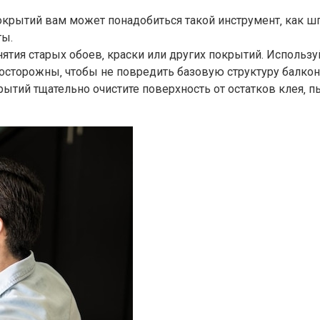
крытий вам может понадобиться такой инструмент‚ как шпат
ы.​
нятия старых обоев‚ краски или других покрытий.​ Использ
 осторожны‚ чтобы не повредить базовую структуру балкона
ытий тщательно очистите поверхность от остатков клея‚ п