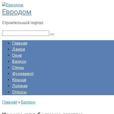
Перейти
Евродом
к
контенту
Строительный портал
Поиск:
Главная
Двери
Окна
Балкон
Стены
Фундамент
Крыша
Лоджия
Откосы
Главная
»
Балкон