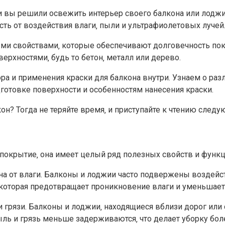
и вы решили освежить интерьер своего балкона или лоджии
ть от воздействия влаги‚ пыли и ультрафиолетовых лучей.
быми свойствами‚ которые обеспечивают долговечность по
ерхностями‚ будь то бетон‚ металл или дерево.​
 и применения краски для балкона внутри.​ Узнаем о разл
готовке поверхности и особенностям нанесения краски.​
н?​ Тогда не теряйте время‚ и приступайте к чтению следу
 покрытие‚ она имеет целый ряд полезных свойств и функц
на от влаги.​ Балконы и лоджии часто подвержены воздей
 которая предотвращает проникновение влаги и уменьшает
 грязи.​ Балконы и лоджии‚ находящиеся вблизи дорог или
ль и грязь меньше задерживаются‚ что делает уборку боле