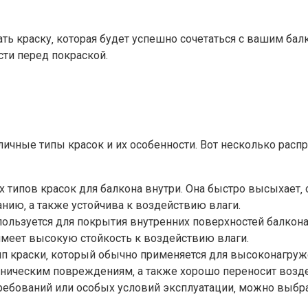
ь краску‚ которая будет успешно сочетаться с вашим балк
и перед покраской.​
личные типы красок и их особенности.​ Вот несколько рас
 типов красок для балкона внутри. Она быстро высыхает‚ о
ию‚ а также устойчива к воздействию влаги.​
ользуется для покрытия внутренних поверхностей балкона
меет высокую стойкость к воздействию влаги.​
ип краски‚ который обычно применяется для высоконагруже
аническим повреждениям‚ а также хорошо переносит воздей
требований или особых условий эксплуатации‚ можно выбра