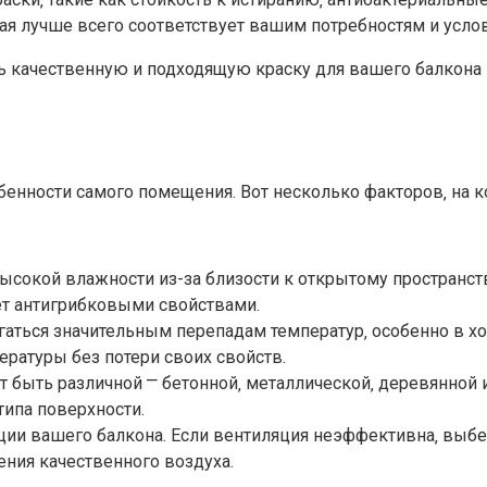
ая лучше всего соответствует вашим потребностям и услов
 качественную и подходящую краску для вашего балкона в
бенности самого помещения.​ Вот несколько факторов‚ на 
сокой влажности из-за близости к открытому пространств
ет антигрибковыми свойствами.
аться значительным перепадам температур‚ особенно в хо
атуры без потери своих свойств.​
быть различной ⎻ бетонной‚ металлической‚ деревянной и т
ипа поверхности.​
ции вашего балкона.​ Если вентиляция неэффективна‚ выбе
ния качественного воздуха.​