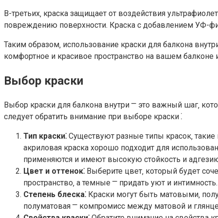
В-третьих‚ краска защищает от воздействия ультрафиоле
повреждению поверхности. Краска с добавлением УФ-фил
Таким образом‚ использование краски для балкона внутри
комфортное и красивое пространство на вашем балконе и
Выбор краски
Выбор краски для балкона внутри ⎻ это важный шаг‚ кот
следует обратить внимание при выборе краски⁚
Тип краски⁚
Существуют разные типы красок‚ такие к
акриловая краска хорошо подходит для использован
применяются и имеют высокую стойкость и адгезию.
Цвет и оттенок⁚
Выберите цвет‚ который будет соче
пространство‚ а темные ⎻ придать уют и интимность.​
Степень блеска⁚
Краски могут быть матовыми‚ пол
полуматовая ⎻ компромисс между матовой и глянцев
Свойства краски⁚
Обратите внимание на свойства кр