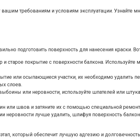
т вашим требованиям и условиям эксплуатации. Узнайте м
ильно подготовить поверхность для нанесения краски.​ Во
ир и старое покрытие с поверхности балкона. Используйте
рытие или осыпающиеся участки‚ их необходимо удалить п
х слоев.​
выбоины или неровности‚ используйте шпателей или штук
н или швов и затяните их с помощью специальной ремонтн
и неровности лучше удалить‚ шлифуя поверхность балкон
тап‚ который обеспечит лучшую адгезию и долговечность 