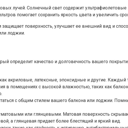
товых лучей.​ Солнечный свет содержит ультрафиолетовые
ьтров помогает сохранить яркость цвета и увеличить сро
 защищает поверхность‚ улучшает ее внешний вид и способ
ли лоджии.​
орый определит качество и долговечность вашего покрытия
ак акриловые‚ латексные‚ эпоксидные и другие.​ Каждый 
ия в помещениях с высокой влажностью‚ таких как балкон
​
таться с общим стилем вашего балкона или лоджии.​ Помни
уматовыми или глянцевыми. Матовая поверхность скрывае
ой‚ а глянцевая придает более блестящий и яркий вид.
аски‚ такие как стойкость к истиранию‚ антибактериальные