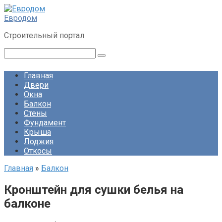
Перейти
к
Евродом
контенту
Строительный портал
Поиск:
Главная
Двери
Окна
Балкон
Стены
Фундамент
Крыша
Лоджия
Откосы
Главная
»
Балкон
Кронштейн для сушки белья на
балконе