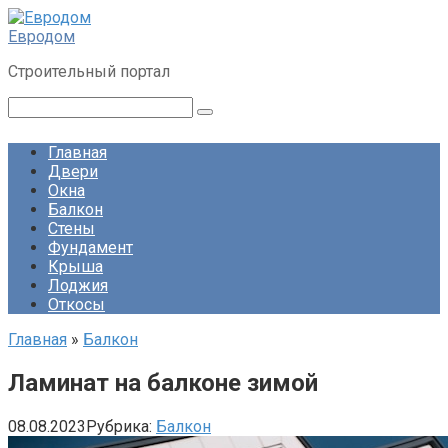
Перейти
к
Евродом
контенту
Строительный портал
Поиск:
Главная
Двери
Окна
Балкон
Стены
Фундамент
Крыша
Лоджия
Откосы
Главная
»
Балкон
Ламинат на балконе зимой
08.08.2023
Рубрика:
Балкон