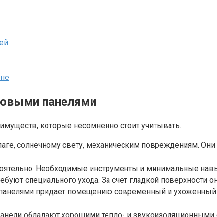
лей
оне
ковыми панелями
муществ, которые несомненно стоит учитывать.​
лаге, солнечному свету, механическим повреждениям.​ Они
тоятельно.​ Необходимые инструменты и минимальные навы
буют специального ухода.​ За счет гладкой поверхности они
и панелями придает помещению современный и ухоженный 
панели обладают хорошими тепло- и звукоизоляционными 