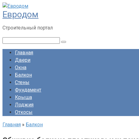
Перейти
Евродом
к
контенту
Строительный портал
Поиск:
Главная
Двери
Окна
Балкон
Стены
Фундамент
Крыша
Лоджия
Откосы
Главная
»
Балкон