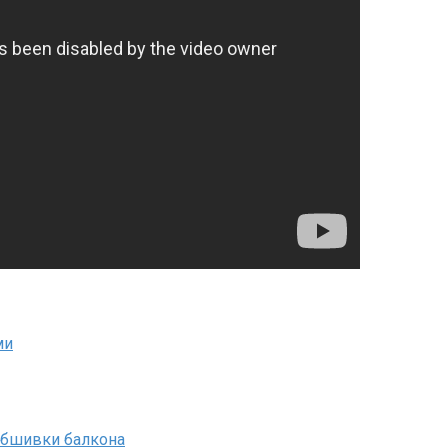
ми
обшивки балкона