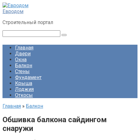
Перейти
к
Евродом
контенту
Строительный портал
Поиск:
Главная
Двери
Окна
Балкон
Стены
Фундамент
Крыша
Лоджия
Откосы
Главная
»
Балкон
Обшивка балкона сайдингом
снаружи