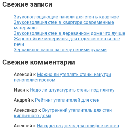
Свежие записи
Звукопоглощающие панели для стен в квартире
Звукоизоляция стен в квартире современные
материалы
Звукоизоляция стен в деревянном доме что лучше
Жаростойкие материалы для отделки стен возле
печи
Зеркальное панно на стену своими руками
Свежие комментарии
Алексей
к
Можно ли утеплять стены изнутри
пенополистиролом
Иван
к
Надо ли штукатурить стены под плитку
Андрей
к
Рейтинг утеплителей для стен
Александр
к
Внутренний утеплитель для стен
кирпичного дома
Алексей
к
Насадка на дрель для шлифовки стен