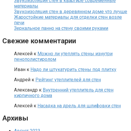
Звукоизоляция стен в квартире современные
материалы
Звукоизоляция стен в деревянном доме что лучше
Жаростойкие материалы для отделки стен возле
печи
Зеркальное панно на стену своими руками
Свежие комментарии
Алексей
к
Можно ли утеплять стены изнутри
пенополистиролом
Иван
к
Надо ли штукатурить стены под плитку
Андрей
к
Рейтинг утеплителей для стен
Александр
к
Внутренний утеплитель для стен
кирпичного дома
Алексей
к
Насадка на дрель для шлифовки стен
Архивы
Август 2023