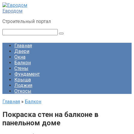
Перейти
к
Евродом
контенту
Строительный портал
Поиск:
Главная
Двери
Окна
Балкон
Стены
Фундамент
Крыша
Лоджия
Откосы
Главная
»
Балкон
Покраска стен на балконе в
панельном доме