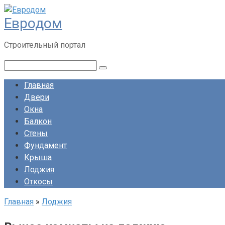
Перейти
Евродом
к
контенту
Строительный портал
Поиск:
Главная
Двери
Окна
Балкон
Стены
Фундамент
Крыша
Лоджия
Откосы
Главная
»
Лоджия