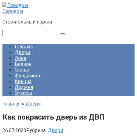
Перейти
к
Евродом
контенту
Строительный портал
Поиск:
Главная
Двери
Окна
Балкон
Стены
Фундамент
Крыша
Лоджия
Откосы
Главная
»
Двери
Как покрасить дверь из ДВП
26.07.2023
Рубрика:
Двери