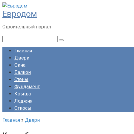
Перейти
Евродом
к
контенту
Строительный портал
Поиск:
Главная
Двери
Окна
Балкон
Стены
Фундамент
Крыша
Лоджия
Откосы
Главная
»
Двери