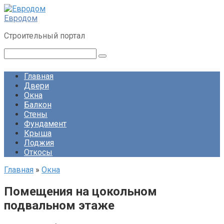
Перейти
к
Евродом
контенту
Строительный портал
Поиск:
Главная
Двери
Окна
Балкон
Стены
Фундамент
Крыша
Лоджия
Откосы
Главная
»
Окна
Помещения на цокольном
подвальном этаже