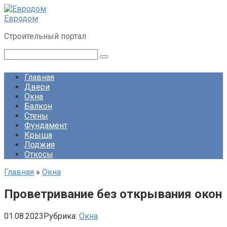
Перейти
к
Евродом
контенту
Строительный портал
Поиск:
Главная
Двери
Окна
Балкон
Стены
Фундамент
Крыша
Лоджия
Откосы
Главная
»
Окна
Проветривание без открывания окон
01.08.2023
Рубрика:
Окна