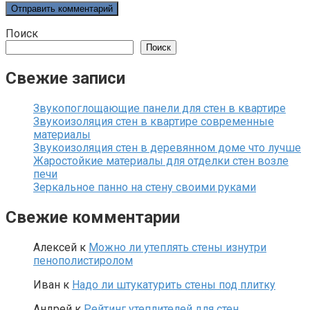
Поиск
Поиск
Свежие записи
Звукопоглощающие панели для стен в квартире
Звукоизоляция стен в квартире современные
материалы
Звукоизоляция стен в деревянном доме что лучше
Жаростойкие материалы для отделки стен возле
печи
Зеркальное панно на стену своими руками
Свежие комментарии
Алексей
к
Можно ли утеплять стены изнутри
пенополистиролом
Иван
к
Надо ли штукатурить стены под плитку
Андрей
к
Рейтинг утеплителей для стен