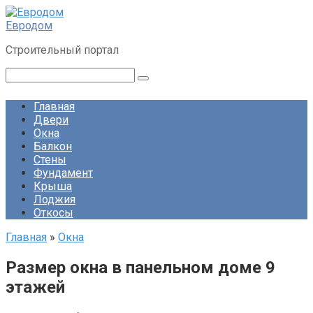
Перейти
к
Евродом
контенту
Строительный портал
Поиск:
Главная
Двери
Окна
Балкон
Стены
Фундамент
Крыша
Лоджия
Откосы
Главная
»
Окна
Размер окна в панельном доме 9
этажей