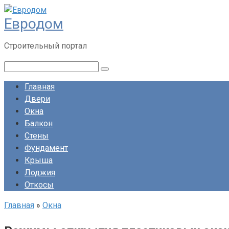
Перейти
Евродом
к
контенту
Строительный портал
Поиск:
Главная
Двери
Окна
Балкон
Стены
Фундамент
Крыша
Лоджия
Откосы
Главная
»
Окна