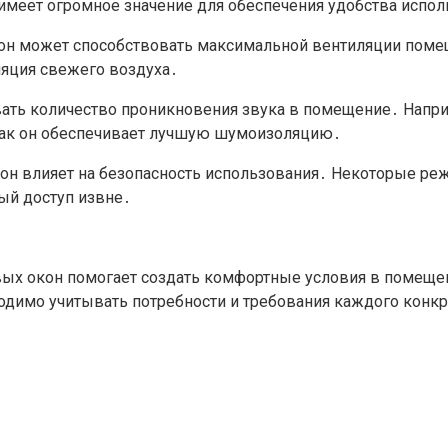
имеет огромное значение для обеспечения удобства испо
н может способствовать максимальной вентиляции помещ
ляция свежего воздуха․
вать количество проникновения звука в помещение․ Напр
как он обеспечивает лучшую шумоизоляцию․
н влияет на безопасность использования․ Некоторые реж
ый доступ извне․
ых окон помогает создать комфортные условия в помещен
одимо учитывать потребности и требования каждого конк